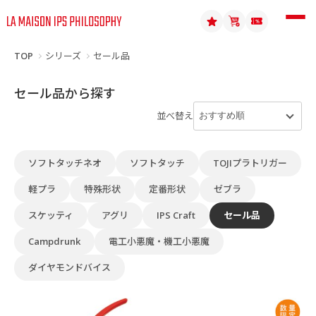
TOP
シリーズ
セール品
セール品から探す
並べ替え
ソフトタッチネオ
ソフトタッチ
TOJIプラトリガー
軽プラ
特殊形状
定番形状
ゼブラ
スケッティ
アグリ
IPS Craft
セール品
Campdrunk
電工小悪魔・機工小悪魔
ダイヤモンドバイス