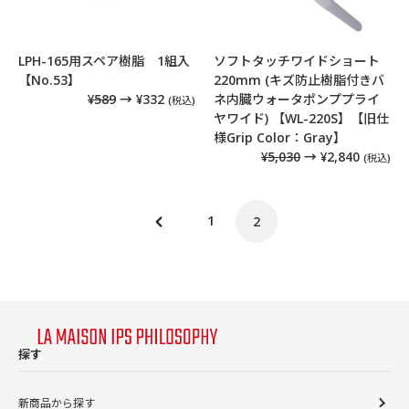
LPH-165用スペア樹脂 1組入
ソフトタッチワイドショート
【No.53】
220mm (キズ防止樹脂付きバ
¥589
→ ¥332
ネ内臓ウォータポンププライ
(税込)
ヤワイド) 【WL-220S】【旧仕
様Grip Color：Gray】
¥5,030
→ ¥2,840
(税込)
1
2
前
の
ペ
ー
ジ
探す
新商品から探す