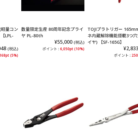
 (軽量コン
数量限定生産 80周年記念プライ
TOJIプラトリガー 165mm
LPL-
ヤ PL-80th
ネ内蔵解除機能搭載3つ穴
¥55,000
イヤ) 【SF-165G】
(税込)
048
¥2,83
(税込)
ポイント :
6,050pt (10%)
168pt (5%)
ポイント :
250