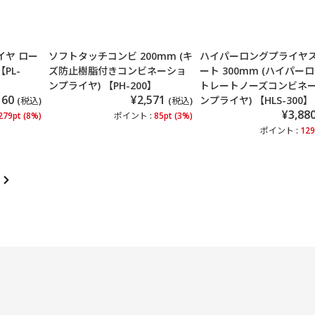
イヤ ロー
ソフトタッチコンビ 200mm (キ
ハイパーロングプライヤ
PL-
ズ防止樹脂付きコンビネーショ
ート 300mm (ハイパー
ンプライヤ) 【PH-200】
トレートノーズコンビネ
160
¥2,571
ンプライヤ) 【HLS-300】
(税込)
(税込)
¥3,88
279pt (8%)
ポイント :
85pt (3%)
ポイント :
129
次
の
ペ
ー
ジ