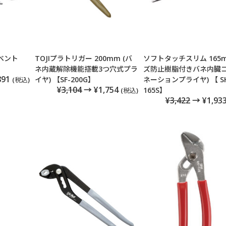
ベント
TOJIプラトリガー 200mm (バ
ソフトタッチスリム 165m
ネ内蔵解除機能搭載3つ穴式プラ
ズ防止樹脂付きバネ内臓
891
イヤ) 【SF-200G】
ネーションプライヤ) 【 S
(税込)
¥3,104
→ ¥1,754
165S】
(税込)
¥3,422
→ ¥1,93