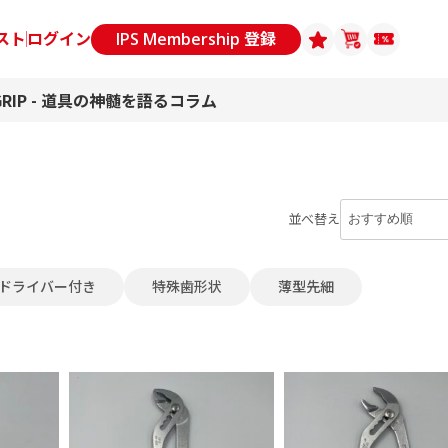
スト
ログイン
IPS Membership 登録
GRIP - 道具の神髄を語るコラム
並べ替え
ドライバー付き
特殊歯形状
薄型先細