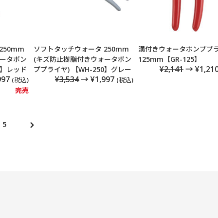
250mm
ソフトタッチウォータ 250mm
溝付きウォータポンププ
ォータポン
(キズ防止樹脂付きウォータポン
125mm【GR-125】
¥2,141
→ ¥1,21
0】レッド
ププライヤ) 【WH-250】グレー
997
¥3,534
→ ¥1,997
(税込)
(税込)
完売
5
次
の
ペ
ー
ジ