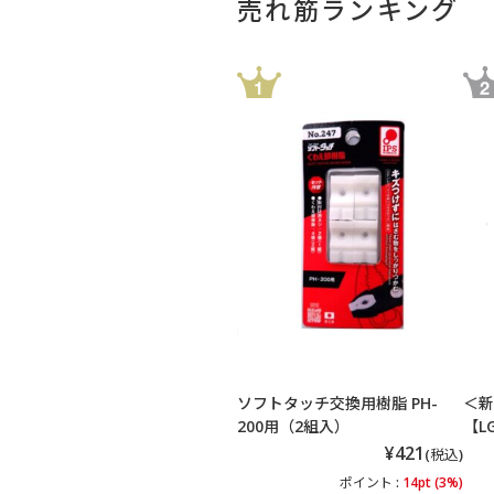
売れ筋ランキング
ソフトタッチ交換用樹脂 PH-
＜新
200用（2組入）
【L
¥421
(税込)
ポイント :
14pt (3%)