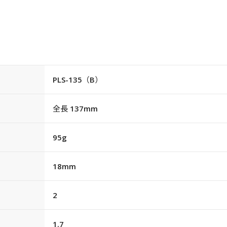
PLS-135（B）
全長 137mm
95g
18mm
2
1.7