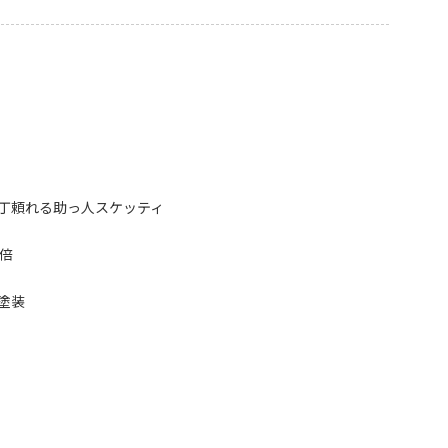
丁頼れる助っ人スケッティ
倍
塗装