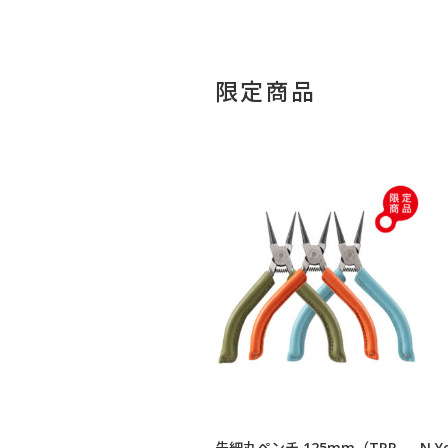
限定商品
先細丸ペンチ 125mm（TRP-
N.Y