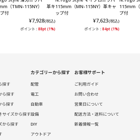
5mm（TMN-115NY） 革キ
115mm（MN-115NY）革キャ
115mm（
プ付
ップ付
プ付
¥7,928
¥7,623
(税込)
(税込)
ポイント :
88pt (1%)
ポイント :
84pt (1%)
カテゴリーから探す
お客様サポート
ら探す
配管
ご利用ガイド
から探す
電工
お問い合わせ
から探す
自動車
営業日について
きサイズから探す
設備
配送方法・送料について
ズから探す
DIY
新着情報一覧
す
アウトドア