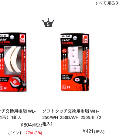
すべて見る
チ交換用樹脂 WL-
ソフトタッチ交換用樹脂 WH-
（丸形）1組入
250/WH-250D/WH-250S用（2
組入）
¥804
(税込)
¥421
(税込)
ポイント :
27pt (3%)