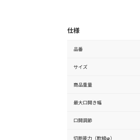
仕様
品番
サイズ
商品重量
最大口開き幅
口開調節
切断能力（軟線φ）