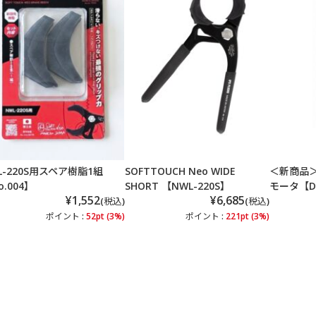
L-220S用スペア樹脂1組
SOFTTOUCH Neo WIDE
＜新商品
o.004】
SHORT 【NWL-220S】
モータ【DV
¥1,552
¥6,685
(税込)
(税込)
ポイント :
52pt (3%)
ポイント :
221pt (3%)