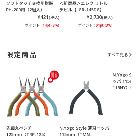
ソフトタッチ交換用樹脂
＜新商品＞エレク リトル
PH-200用（2組入）
デビル【LGR-145DG】
¥421
¥2,730
(税込)
(税込)
ポイント :
14pt (3%)
ポイント :
91pt (3%)
限定商品
すべて見る
N.Yogo S
ッパ 115m
115NY）
ポ
先細丸ペンチ
N.Yogo Style 薄刃ニッパ
125mm（TRP-125）
115mm（TMN-