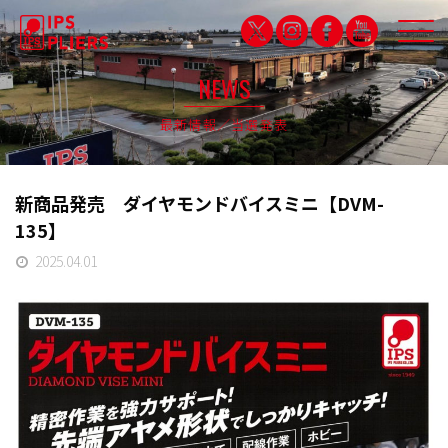
NEWS
最新情報／当選発表
IPS QUALITY
品質保証
新商品発売 ダイヤモンドバイスミニ【DVM-
PARTNERSHIP
135】
パートナシップ特設サイト
2025.04.01
PRODUCTS
製品紹介
CAMPDRUNK
キャンプドランク