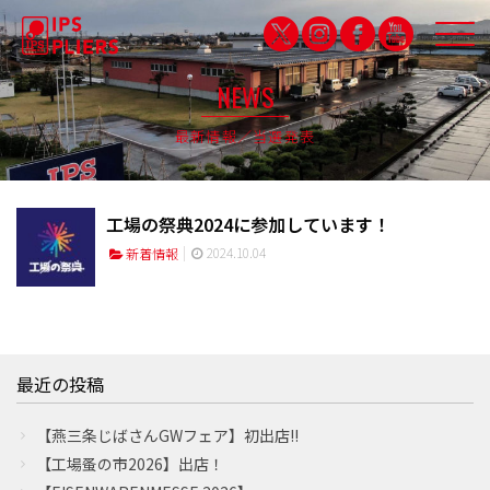
NEWS
最新情報／当選発表
IPS QUALITY
品質保証
工場の祭典2024に参加しています！
PARTNERSHIP
2024.10.04
新着情報
パートナシップ特設サイト
PRODUCTS
製品紹介
最近の投稿
CAMPDRUNK
【燕三条じばさんGWフェア】初出店!!
キャンプドランク
【工場蚤の市2026】出店！