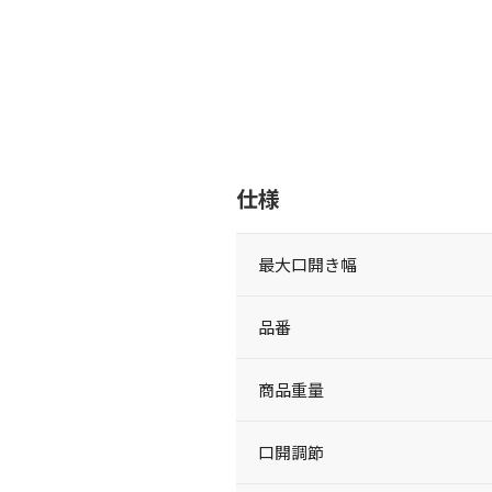
仕様
最大口開き幅
品番
商品重量
口開調節