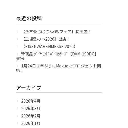
最近の投稿
【燕三条じばさんGWフェア】初出店!!
【工場蚤の市2026】出店！
【EISENWARENMESSE 2026】
新商品 ﾀﾞｲﾔﾓﾝﾄﾞﾊﾞｲｽｼﾘｰｽﾞ【DVM-190DG】
登場！
1月24日２年ぶりにMakuakeプロジェクト開
始！
アーカイブ
2026年4月
2026年3月
2026年2月
2026年1月