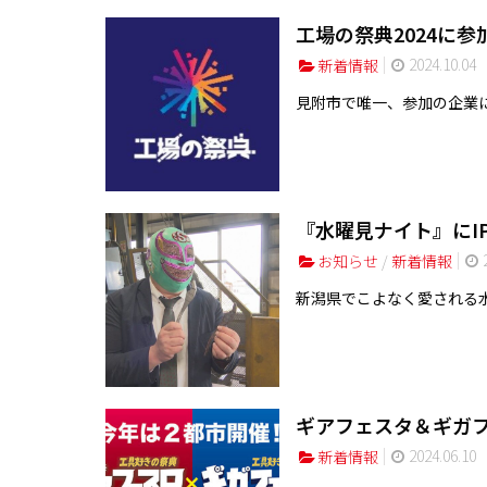
工場の祭典2024に
2024.10.04
新着情報
見附市で唯一、参加の企業に
『水曜見ナイト』にIPS
2
お知らせ
/
新着情報
新潟県でこよなく愛される水
ギアフェスタ＆ギガ
2024.06.10
新着情報