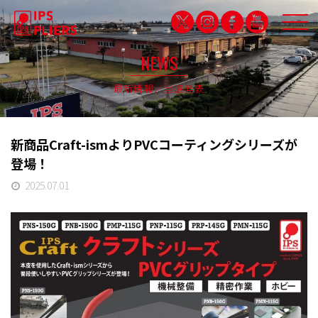
NEWS
最新情報／当選発表
IPS QUALITY
品質保証
新商品Craft-ismよりPVCコーティングシリーズが
PARTNERSHIP
登場！
パートナシップ特設サイト
2025.07.01
PRODUCTS
製品紹介
CAMPDRUNK
キャンプドランク