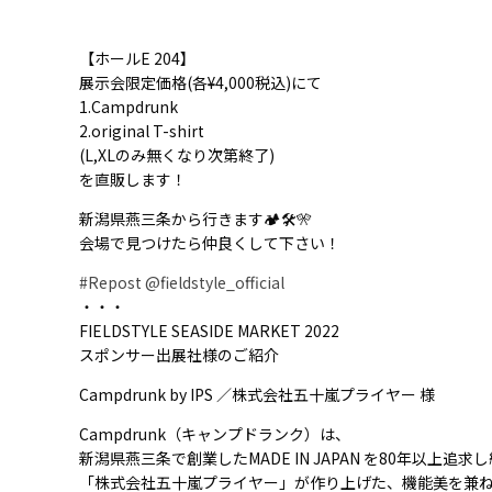
【ホールE 204】
展示会限定価格(各¥4,000税込)にて
1.Campdrunk
2.original T-shirt
(L,XLのみ無くなり次第終了)
を直販します！
新潟県燕三条から行きます🏕🛠🎌
会場で見つけたら仲良くして下さい！
#Repost
@fieldstyle_official
・・・
FIELDSTYLE SEASIDE MARKET 2022
スポンサー出展社様のご紹介
Campdrunk by IPS ／株式会社五十嵐プライヤー 様
Campdrunk（キャンプドランク）は、
新潟県燕三条で創業したMADE IN JAPAN を80年以上追求
「株式会社五十嵐プライヤー」が作り上げた、機能美を兼