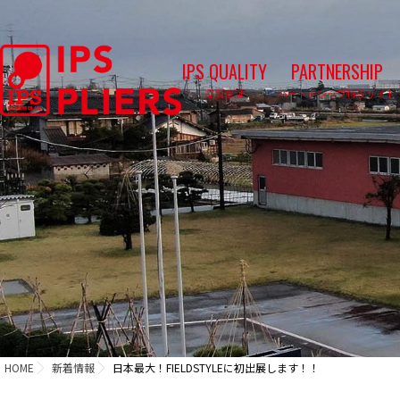
IPS QUALITY
PARTNERSHIP
品質保証
パートナシップ特設サイト
HOME
新着情報
日本最大！FIELDSTYLEに初出展します！！