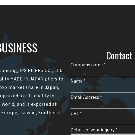
BUSINESS
Contact 
Company name *
ounding, IPS PLIERS CO., LTD.
ality MADE IN JAPAN pliers to
Name *
 top market share in Japan,
ognized for its quality in
Email Address *
world, and is exported all
, Europe, Taiwan, Southeast
URL *
Details of your inquiry *