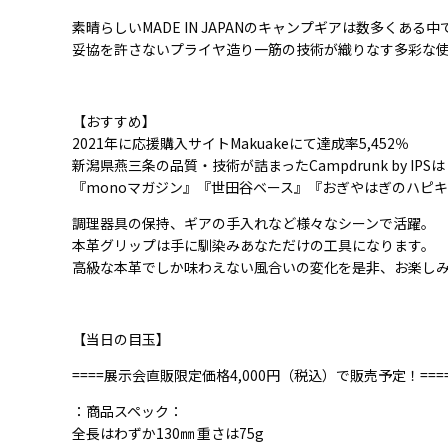
素晴らしいMADE IN JAPANのキャンプギアは数多く
妥協を許さないプライヤ造り一筋の技術が織りなす多彩な
【おすすめ】
2021年に応援購入サイトMakuakeにて達成率5,452％
新潟県燕三条の品質・技術が詰まったCampdrunk by IPSは
『monoマガジン』『世田谷ベース』『おぎやはぎのハピ
調理器具の保持、ギアの手入れなど様々なシーンで活躍。
本革グリップは手に馴染みあなただけの工具になります。
高級な本革でしか味わえない風合いの変化を是非、お楽し
【当日の目玉】
====展示会直販限定価格4,000円（税込）で販売予定！===
：商品スペック：
全長はわずか130㎜ 重さは75g