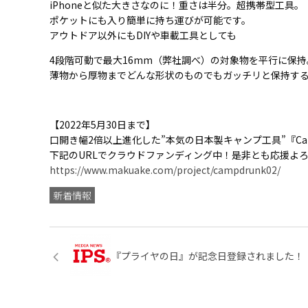
iPhoneと似た大きさなのに！重さは半分。超携帯型工具。
ポケットにも入り簡単に持ち運びが可能です。
アウトドア以外にもDIYや車載工具としても
4段階可動で最大16mm（弊社調べ）の対象物を平行に保持
薄物から厚物までどんな形状のものでもガッチリと保持す
【2022年5月30日まで】
口開き幅2倍以上進化した”本気の日本製キャンプ工具”『Cam
下記のURLでクラウドファンディング中！是非とも応援よ
https://www.makuake.com/project/campdrunk02/
新着情報
『プライヤの日』が記念日登録されました！