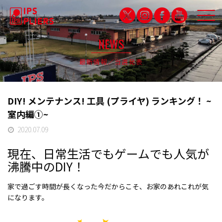
NEWS
最新情報／当選発表
IPS QUALITY
品質保証
DIY! メンテナンス! 工具 (プライヤ) ランキング！ ~
PARTNERSHIP
室内編①~
パートナシップ特設サイト
2020.07.09
PRODUCTS
現在、日常生活でもゲームでも人気が
製品紹介
沸騰中のDIY！
CAMPDRUNK
家で過ごす時間が長くなった今だからこそ、お家のあれこれが気
になります。
キャンプドランク