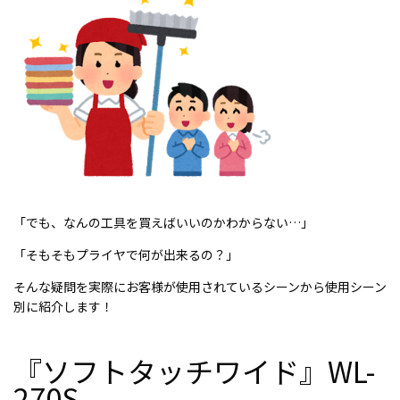
MAKING
製品ができるまで
RECRUIT
採用情報
COMPANY
会社案内
MEDIA
「でも、なんの工具を買えばいいのかわからない…」
メディア情報
「そもそもプライヤで何が出来るの？」
NEWS
そんな疑問を実際にお客様が使用されているシーンから使用シーン
新着情報／当選発表
別に紹介します！
CONTACT
『ソフトタッチワイド』WL-
お問い合わせ
270S