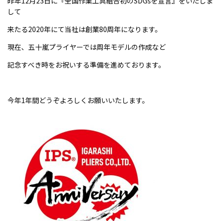
昨年12月23日に『全国作業工具組合初のSDGsを宣言』をいたしま
MAKING
して
製品ができるまで
来たる2020年にて当社は創業80周年になります。
RECRUIT
現在、五十嵐プライヤーでは周年モデルの作成など
採用情報
記念すべき時をお祝いする準備を進めております。
COMPANY
会社案内
今年1年間どうぞよろしくお願いいたします。
MEDIA
メディア情報
NEWS
新着情報／当選発表
CONTACT
お問い合わせ