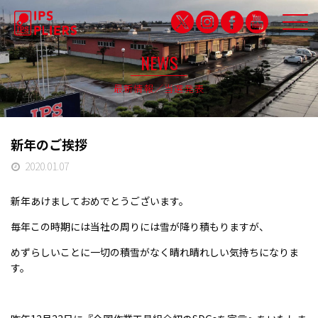
NEWS
最新情報／当選発表
IPS QUALITY
品質保証
新年のご挨拶
PARTNERSHIP
2020.01.07
パートナシップ特設サイト
新年あけましておめでとうございます。
PRODUCTS
毎年この時期には当社の周りには雪が降り積もりますが、
製品紹介
めずらしいことに一切の積雪がなく晴れ晴れしい気持ちになりま
CAMPDRUNK
す。
キャンプドランク