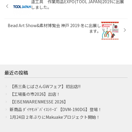
道工具 作業用品EXPO(TOOL JAPAN)2019に出展
しました。
Bead Art Show&素材博覧会 神戸 2019 冬に出展し
ます。
最近の投稿
【燕三条じばさんGWフェア】初出店!!
【工場蚤の市2026】出店！
【EISENWARENMESSE 2026】
新商品 ﾀﾞｲﾔﾓﾝﾄﾞﾊﾞｲｽｼﾘｰｽﾞ【DVM-190DG】登場！
1月24日２年ぶりにMakuakeプロジェクト開始！