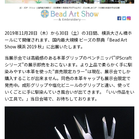
MAKING
製品ができるまで
RECRUIT
2019年11月28日（木）から30日（土）の3日間、横浜大さん橋ホ
採用情報
ールにて開催されます、国内最大規模 ビーズの祭典「Bead Art
Show 横浜 2019 秋」に出展いたします。
COMPANY
会社案内
当展示会では高級感のある本革グリップのペンチニッパ”IPScraft
シリーズ”の展示即売をおこないます。より上品で柔らかく手に馴
染みやすい本革を使った“直売限定カラー”は現在、展示会でしか
MEDIA
購入することが出来ません。同色の本革キャップも展示会限定で
メディア情報
発売中。成形グリップや塩化ビニールのグリップと違い、使って
いくごとに手に馴染んていき風合いが出てきます。「いい作品をい
NEWS
い工具で。」当日会場で、お待ちしております。
新着情報／当選発表
CONTACT
お問い合わせ