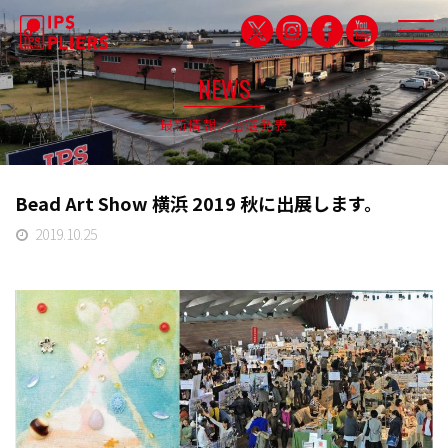
NEWS
最新情報／当選発表
IPS QUALITY
品質保証
Bead Art Show 横浜 2019 秋に出展します。
PARTNERSHIP
2019.10.25
パートナシップ特設サイト
PRODUCTS
製品紹介
CAMPDRUNK
キャンプドランク