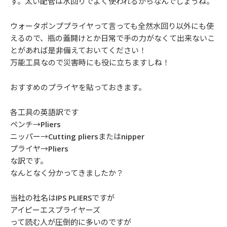
す。太い配管は水回りでよく使われるからなんでしょうね。
ウォータポンププライヤって言っても全然水回り以外にも使
えるので、瓶の蓋開けとか日常で手の力がなくて出来ないこ
とがあれば是非備えておいてください！
万能工具なので災害時にも役に立ちますしね！
おすすめのプライヤを貼っておきます。
各工具の英語訳です
ペンチ→Pliers
ニッパー→Cutting pliersまたはnipper
プライヤ→Pliers
な訳です。
なんとなく分かってきましたか？
当社の社名はIPS PLIERSですが
アイピーエスプライヤーズ
って読む人が圧倒的に多いのですが