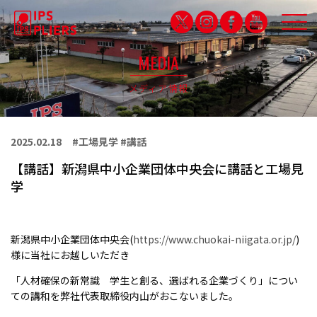
MEDIA
メディア情報
IPS QUALITY
品質保証
2025.02.18
#工場見学 #講話
PARTNERSHIP
【講話】新潟県中小企業団体中央会に講話と工場見
パートナシップ特設サイト
学
PRODUCTS
製品紹介
新潟県中小企業団体中央会(
https://www.chuokai-niigata.or.jp/
)
様に当社にお越しいただき
CAMPDRUNK
「人材確保の新常識
学生と創る、選ばれる企業づくり」につい
キャンプドランク
ての講和を弊社代表取締役内山がおこないました。