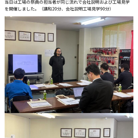
MAKING
当日は工場の祭典の担当者が同じ流れで会社説明および工場見学
を開催しました。（講和20分、会社説明工場見学90分）
製品ができるまで
RECRUIT
採用情報
COMPANY
会社案内
MEDIA
メディア情報
NEWS
新着情報／当選発表
CONTACT
お問い合わせ