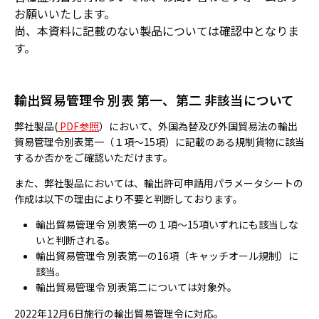
MAKING
お願いいたします。
製品ができるまで
尚、本資料に記載のない製品については確認中となりま
す。
RECRUIT
採用情報
輸出貿易管理令 別表 第一、第二 非該当について
COMPANY
弊社製品(
PDF参照
）において、外国為替及び外国貿易法の輸出
会社案内
貿易管理令別表第一（１項～15項）に記載のある規制貨物に該当
するか否かをご確認いただけます。
MEDIA
また、弊社製品においては、輸出許可申請用パラメータシートの
メディア情報
作成は以下の理由により不要と判断しております。
輸出貿易管理令 別表第一の１項～15項いずれにも該当しな
NEWS
いと判断される。
新着情報／当選発表
輸出貿易管理令 別表第一の16項（キャッチオール規制）に
該当。
CONTACT
輸出貿易管理令 別表第二については対象外。
お問い合わせ
2022年12月6日施行の輸出貿易管理令に対応。