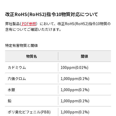
ONLINE SHOP
オンラインショップ
改正RoHS(RoHS2)指令10物質対応について
弊社製品(
PDF参照
）において、改正RoHS(RoHS2)指令10物質の
Google Translate
含有についてご確認いただけます。
特定有害物質と閾値
物質名
閾値
カドミウム
100ppm(0.01%)
六価クロム
1,000ppm(0.1%)
水銀
1,000ppm(0.1%)
鉛
1,000ppm(0.1%)
ポリ臭化ビフェニル(PBB)
1,000ppm(0.1%)