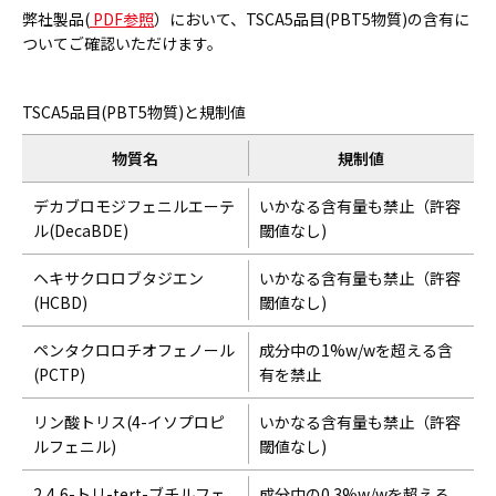
弊社製品(
PDF参照
）において、TSCA5品目(PBT5物質)の含有に
ついてご確認いただけます。
TSCA5品目(PBT5物質)と規制値
物質名
規制値
デカブロモジフェニルエーテ
いかなる含有量も禁止（許容
ル(DecaBDE)
閾値なし)
ヘキサクロロブタジエン
いかなる含有量も禁止（許容
(HCBD)
閾値なし)
ペンタクロロチオフェノール
成分中の1%w/wを超える含
(PCTP)
有を禁止
リン酸トリス(4-イソプロピ
いかなる含有量も禁止（許容
ルフェニル)
閾値なし)
2,4,6-トリ-tert-ブチルフェ
成分中の0.3%w/wを超える