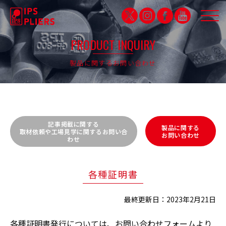
PRODUCT INQUIRY
製品に関するお問い合わせ
IPS QUALITY
品質保証
PARTNERSHIP
パートナシップ特設サイト
記事掲載に関する
製品に関する
取材依頼や工場見学に関するお問い合
お問い合わせ
わせ
PRODUCTS
製品紹介
各種証明書
CAMPDRUNK
最終更新日：2023年2月21日
キャンプドランク
各種証明書発行については、お問い合わせフォームより