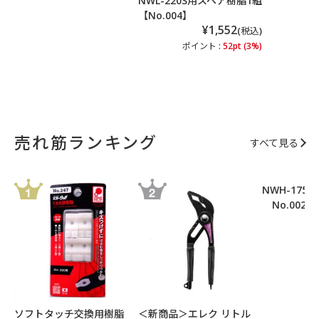
NWL-220S用スペア樹脂1組
【No.004】
¥1,552
(税込)
ポイント :
52pt (3%)
売れ筋ランキング
すべて見る
NWH-175
No.002
ポ
ソフトタッチ交換用樹脂
＜新商品＞エレク リトル