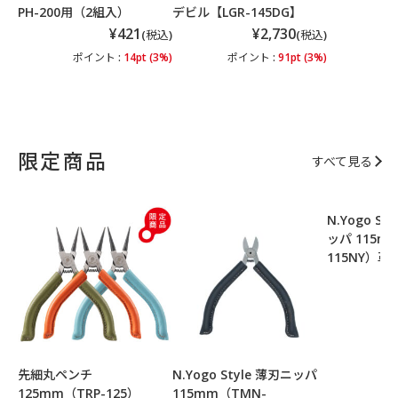
PH-200用（2組入）
デビル【LGR-145DG】
¥421
¥2,730
(税込)
(税込)
ポイント :
14pt (3%)
ポイント :
91pt (3%)
限定商品
すべて見る
N.Yogo S
ッパ 115m
115NY）
ポ
先細丸ペンチ
N.Yogo Style 薄刃ニッパ
125mm（TRP-125）
115mm（TMN-