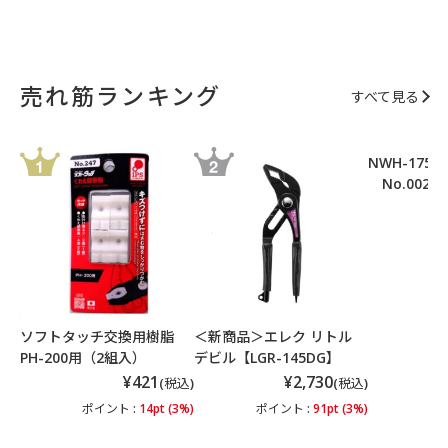
売れ筋ランキング
すべて見る
NWH-175
No.002
ポ
ソフトタッチ交換用樹脂
＜新商品＞エレク リトル
PH-200用（2組入）
デビル【LGR-145DG】
¥421
¥2,730
(税込)
(税込)
ポイント :
14pt (3%)
ポイント :
91pt (3%)