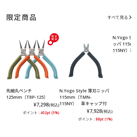
限定商品
すべて見る
N.Yogo S
ッパ 115m
115NY）
ポ
先細丸ペンチ
N.Yogo Style 薄刃ニッパ
125mm（TRP-125）
115mm（TMN-
115NY） 革キャップ付
¥7,298
(税込)
¥7,928
(税込)
ポイント :
402pt (5%)
ポイント :
88pt (1%)