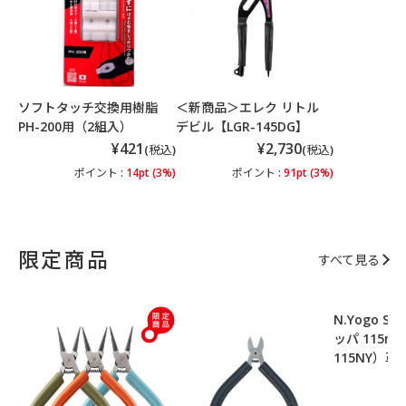
ポ
ソフトタッチ交換用樹脂
＜新商品＞エレク リトル
PH-200用（2組入）
デビル【LGR-145DG】
¥421
¥2,730
(税込)
(税込)
ポイント :
14pt (3%)
ポイント :
91pt (3%)
限定商品
すべて見る
N.Yogo S
ッパ 115m
115NY）
ポ