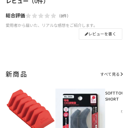
レビュー（0件）
総合評価
（0件）
愛用者から届いた、リアルな感想をご紹介します。
レビューを書く
新商品
すべて見る
SOFTTOUCH
SHORT 【N
ポイ