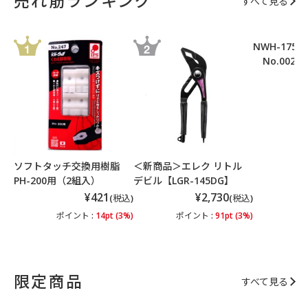
売れ筋ランキング
すべて見る
NWH-175
No.002
ポ
ソフトタッチ交換用樹脂
＜新商品＞エレク リトル
PH-200用（2組入）
デビル【LGR-145DG】
¥421
¥2,730
(税込)
(税込)
ポイント :
14pt (3%)
ポイント :
91pt (3%)
限定商品
すべて見る