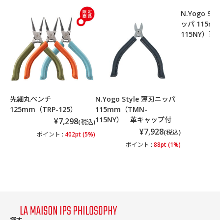
N.Yogo S
ッパ 115m
115NY）
ポ
先細丸ペンチ
N.Yogo Style 薄刃ニッパ
125mm（TRP-125）
115mm（TMN-
115NY） 革キャップ付
¥7,298
(税込)
¥7,928
(税込)
ポイント :
402pt (5%)
ポイント :
88pt (1%)
探す