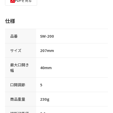
PDFを見る
仕様
品番
SW-200
サイズ
207mm
最大口開き
40mm
幅
口開調節
5
商品重量
230g