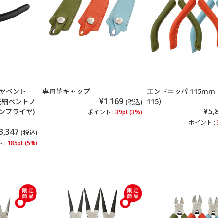
ヤベント
専用革キャップ
エンドニッパ 115mm（
¥1,169
き先細ベントノ
115）
(税込)
¥5,
ンプライヤ)
ポイント :
39pt (3%)
ポイント :
3,347
(税込)
 :
185pt (5%)