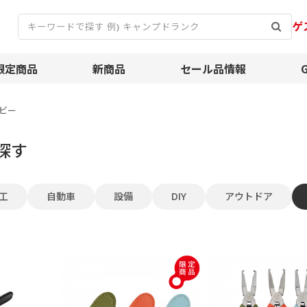
ゲ
限定商品
新商品
セール品情報
ビー
探す
工
自動車
設備
DIY
アウトドア