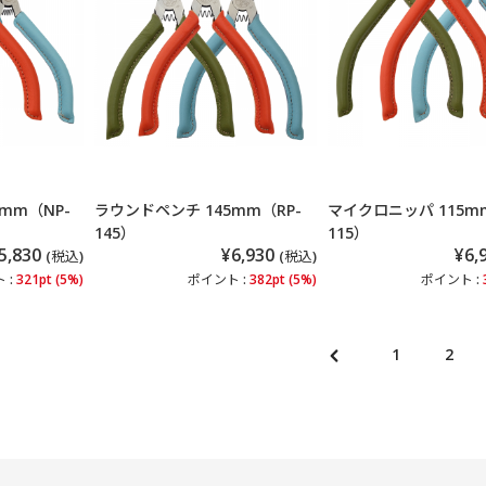
mm（NP-
ラウンドペンチ 145mm（RP-
マイクロニッパ 115m
145）
115）
5,830
¥6,930
¥6,
(税込)
(税込)
 :
321pt (5%)
ポイント :
382pt (5%)
ポイント :
1
2
前
の
ペ
ー
ジ