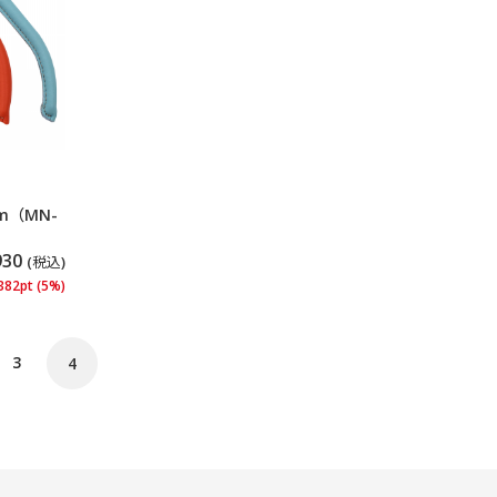
m（MN-
930
(税込)
382pt (5%)
3
4