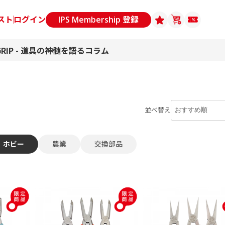
スト
ログイン
IPS Membership 登録
GRIP - 道具の神髄を語るコラム
並べ替え
ホビー
農業
交換部品